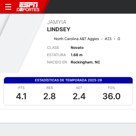
JAMYIA
LINDSEY
North Carolina A&T Aggies
#23
G
CLASE
Novato
ESTATURA
1.68 m
NACIDO EN
Rockingham, NC
ESTADÍSTICAS DE TEMPORADA 2025-26
PTS
REB
AST
FG%
4.1
2.8
2.4
36.0
Perfil de Jugador
Noticias
Estadísticas
Bio
Resumen de Jue