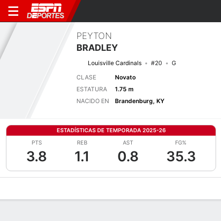
PEYTON
BRADLEY
Louisville Cardinals
#20
G
CLASE
Novato
ESTATURA
1.75 m
NACIDO EN
Brandenburg, KY
ESTADÍSTICAS DE TEMPORADA 2025-26
PTS
REB
AST
FG%
3.8
1.1
0.8
35.3
Perfil de Jugador
Noticias
Estadísticas
Bio
Resumen de Jue