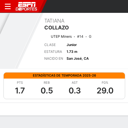
TATIANA
COLLAZO
UTEP Miners
#14
G
CLASE
Junior
ESTATURA
1.73 m
NACIDO EN
San José, CA
ESTADÍSTICAS DE TEMPORADA 2025-26
PTS
REB
AST
FG%
1.7
0.5
0.3
29.0
Perfil de Jugador
Noticias
Estadísticas
Bio
Resumen de Jue