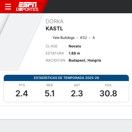
DORKA
KASTL
Yale Bulldogs
#32
A
CLASE
Novato
ESTATURA
1.88 m
NACIDO EN
Budapest, Hungría
ESTADÍSTICAS DE TEMPORADA 2025-26
PTS
REB
AST
FG%
2.4
5.1
2.3
30.8
Perfil de Jugador
Noticias
Estadísticas
Bio
Resumen de Jue