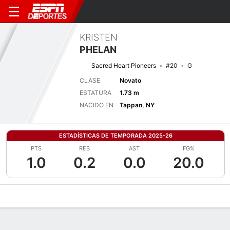
KRISTEN
PHELAN
Sacred Heart Pioneers
#20
G
CLASE
Novato
ESTATURA
1.73 m
NACIDO EN
Tappan, NY
ESTADÍSTICAS DE TEMPORADA 2025-26
PTS
REB
AST
FG%
1.0
0.2
0.0
20.0
Perfil de Jugador
Noticias
Estadísticas
Bio
Resumen de Jue