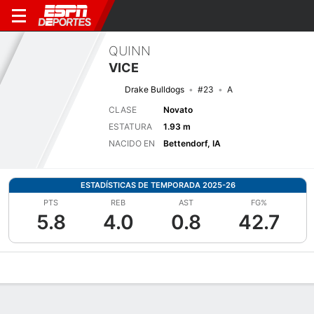
QUINN
VICE
Drake Bulldogs
#23
A
CLASE
Novato
ESTATURA
1.93 m
NACIDO EN
Bettendorf, IA
ESTADÍSTICAS DE TEMPORADA 2025-26
PTS
REB
AST
FG%
5.8
4.0
0.8
42.7
Perfil de Jugador
Noticias
Estadísticas
Bio
Resumen de Jue