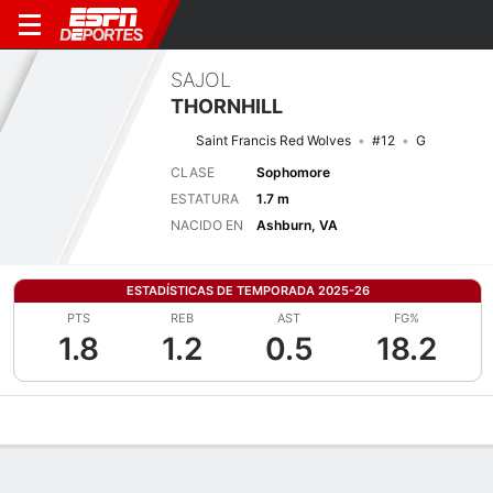
SAJOL
THORNHILL
Saint Francis Red Wolves
#12
G
CLASE
Sophomore
ESTATURA
1.7 m
NACIDO EN
Ashburn, VA
ESTADÍSTICAS DE TEMPORADA 2025-26
PTS
REB
AST
FG%
1.8
1.2
0.5
18.2
Perfil de Jugador
Noticias
Estadísticas
Bio
Resumen de Jue