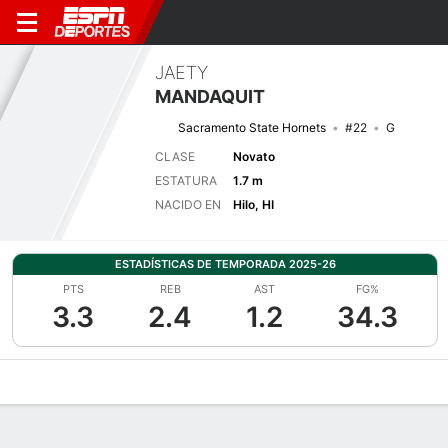
JAETY
MANDAQUIT
Sacramento State Hornets
#22
G
CLASE
Novato
ESTATURA
1.7 m
NACIDO EN
Hilo, HI
ESTADÍSTICAS DE TEMPORADA 2025-26
PTS
REB
AST
FG%
3.3
2.4
1.2
34.3
Perfil de Jugador
Noticias
Estadísticas
Bio
Resumen de Jue