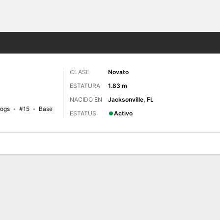
o
NCAAW
Más Deportes
CLASE
Novato
ESTATURA
1.83 m
NACIDO EN
Jacksonville, FL
dogs
#15
Base
ESTATUS
Activo
gos