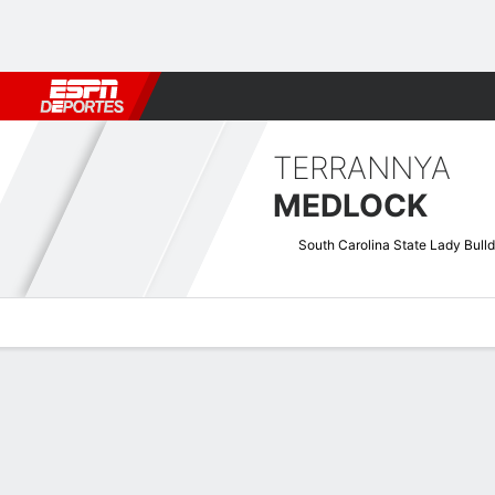
Fútbol
MLB
F. Americano
Básquetbol
WNBA
F1
Boxe
TERRANNYA
MEDLOCK
South Carolina State Lady Bull
Perfil de Jugador
Noticias
Estadísticas
Bio
Resumen de Jue