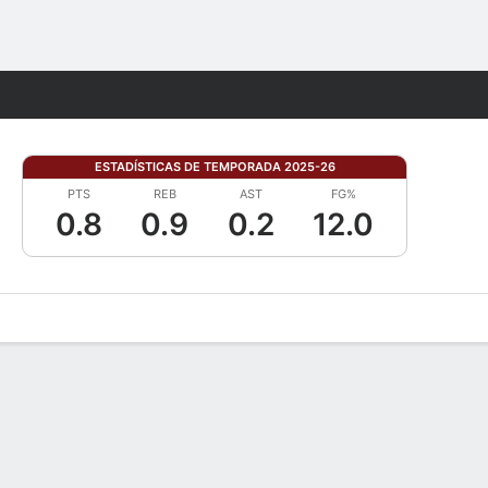
Watch
Juegos
ESTADÍSTICAS DE TEMPORADA 2025-26
PTS
REB
AST
FG%
0.8
0.9
0.2
12.0