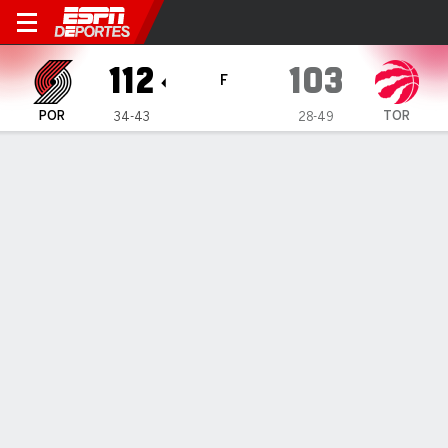
Portland Trail Blazers en Toronto Rap
112
103
F
POR
TOR
34-43
28-49
Resumen
Crónica
Ficha
Jugadas
Estadísticas de Equipo
Videos
Shaedon Sharpe anotó 36 puntos
para liderar la victoria de Blazers