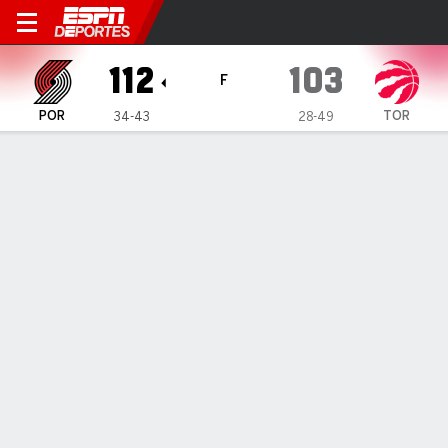
Portland Trail Blazers en To
112
103
F
POR
TOR
34-43
28-49
Resumen
Crónica
Ficha
Jugadas
Estadísticas de Equipo
Videos
Portland Trail Blazers
Estadísticas
TITULARES
MIN
PTS
FG
3PT
REB
AST
PÉR
PF
D. Banton
#
5
37
23
8-19
2-10
3
2
6
2
T. Camara
#
33
25
5
2-8
1-5
3
2
1
0
D. Avdija
#
8
33
26
10-20
2-6
15
6
7
2
D. Clingan
#
23
30
8
3-6
0-1
13
3
1
0