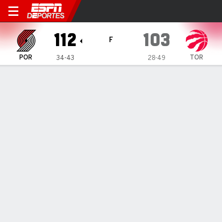
Portland Trail Blazers en To
112
103
F
POR
TOR
34-43
28-49
Resumen
Crónica
Ficha
Jugadas
Estadísticas de Equipo
Videos
INFORMACIÓN DEL PARTIDO
Toronto
,
ON