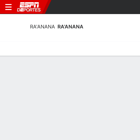
RA'ANANA
RA'ANANA
Portada
Estadí­sticas
Calendario
Plantilla
Profundidad por Po
Plantel Ra'Anana
Plantel
NOMBRE
POS
EDAD
EST
P
Jeff Adrien
A
40
2.01 m
111 kg
22
Eidan Alber
A
--
--
--
24