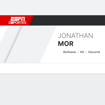
Fútbol
MLB
F. Americano
Básquetbol
WNBA
F1
Boxe
JONATHAN
MOR
Ra'Anana
#9
Atacante
Perfil de Jugador
Noticias
Estadísticas
Bio
Splits
Resumen