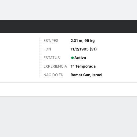
o
Más Deportes
EST/PES
2.01 m, 95 kg
FDN
11/2/1995 (31)
ESTATUS
Activo
EXPERIENCIA
1° Temporada
NACIDO EN
Ramat Gan, Israel
 de Juegos
Estadísticas avanzadas