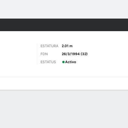
o
Más Deportes
ESTATURA
2.01 m
FDN
26/3/1994 (32)
ESTATUS
Activo
 de Juegos
Estadísticas avanzadas