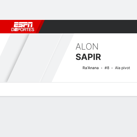
Fútbol
MLB
F. Americano
Básquetbol
WNBA
F1
Boxe
ALON
SAPIR
Ra'Anana
#8
Ala pivot
Perfil de Jugador
Noticias
Estadísticas
Bio
Splits
Resumen