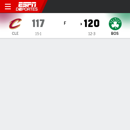
Cleveland Cavaliers en Bost
117
120
F
CLE
BOS
15-1
12-3
Resumen
Crónica
Ficha
Jugadas
Estadísticas de Equipo
Videos
Cleveland Cavaliers
Estadísticas
TITULARES
MIN
PTS
FG
3PT
REB
AST
PÉR
PF
J. Allen
#
31
28
10
5-6
0-0
11
2
0
1
E. Mobley
#
4
38
22
8-13
1-3
11
6
3
1
D. Mitchell
#
45
40
35
13-29
3-11
8
3
1
4
S. Merrill
#
5
19
6
2-3
2-3
1
1
0
1