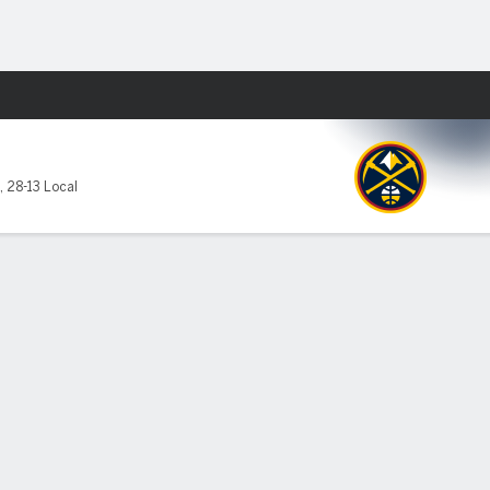
Watch
Juegos
,
28-13 Local