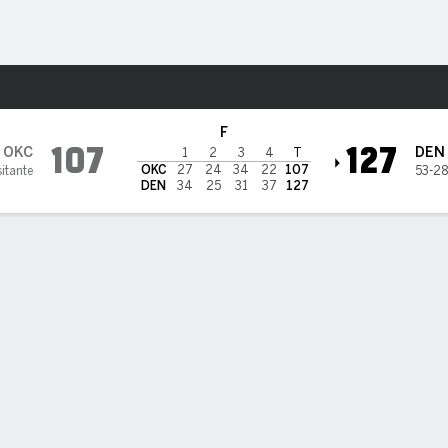
o
Más Deportes
Denver Nuggets
F
107
127
OKC
DEN
1
2
3
4
T
OKC
27
24
34
22
107
itante
53-28
DEN
34
25
31
37
127
los jugadores