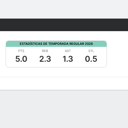
Watch
Juegos
ESTADÍSTICAS DE TEMPORADA REGULAR 2026
PTS
REB
AST
STL
5.0
2.3
1.3
0.5