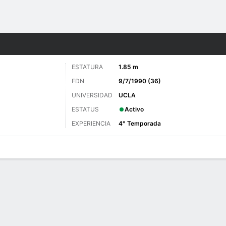
o
Más Deportes
ESTATURA
1.85 m
FDN
9/7/1990 (36)
UNIVERSIDAD
UCLA
ESTATUS
Activo
EXPERIENCIA
4° Temporada
gos