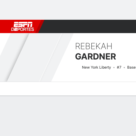
Fútbol
MLB
F. Americano
Básquetbol
WNBA
F1
Boxe
REBEKAH
GARDNER
New York Liberty
#7
Base
Perfil de Jugador
Noticias
Estadísticas
Bio
Resumen de Jue