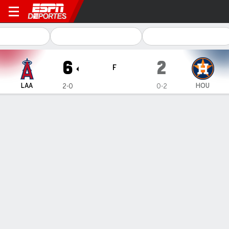
Los Angeles Angels en Hous
6
2
F
LAA
HOU
2-0
0-2
Resumen
Crónica
Ficha
Jugadas
1
2
3
4
5
6
7
8
9
C
H
E
LAA
1
3
0
0
1
0
0
0
1
6
11
2
HOU
1
0
0
0
1
0
0
0
0
2
8
0
GANÓ
PERDIDO
R. Zeferjahn
M. Burrows
1-0
0-1