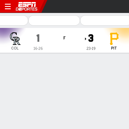
Colorado Rockies en Pittsbu
1
3
F
COL
PIT
16-26
23-19
Resumen
Crónica
Ficha
Jugadas
1
2
3
4
5
6
7
8
9
C
H
E
COL
0
0
0
0
0
0
0
0
1
1
4
0
PIT
1
0
0
0
1
0
1
0
-
3
9
0
GANÓ
PERDIDO
SALVADO
P. Skenes
M. Lorenzen
G. Soto
6-2
2-5
4