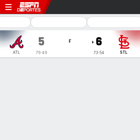
Atlanta Braves en St. Louis 
5
6
F
ATL
STL
79-49
73-54
Resumen
Crónica
Ficha
Jugadas
Cardinals anotan 2 en la 9na y dejan en el terreno a Braves
Cardinals anotan 2 en la 9na y dejan en el terreno a Braves
28 de Ago., 2022, 09:40 -
1
2
3
4
5
6
7
8
9
C
H
E
ATL
0
0
0
4
1
0
0
0
0
5
10
0