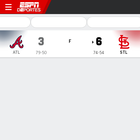
Atlanta Braves en St. Louis 
3
6
F
ATL
STL
79-50
74-54
Resumen
Crónica
Ficha
Jugadas
Tablazo de O'Neill impulsa a Cardinals sobre Braves,
mexicano Gallegos salva
Tablazo de O'Neill impulsa a Cardinals sobre Braves, mexicano
Gallegos salva
29 de Ago., 2022, 00:24 -