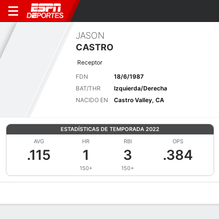
JASON
CASTRO
Receptor
FDN
18/6/1987
BAT/THR
Izquierda/Derecha
NACIDO EN
Castro Valley, CA
ESTADÍSTICAS DE TEMPORADA 2022
AVG
HR
RBI
OPS
.115
1
3
.384
150+
150+
Perfil de Jugador
Noticias
Estadísticas
Bio
Splits
Resumen