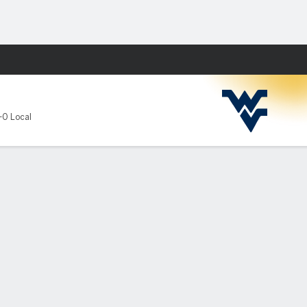
Watch
Juegos
U
-0 Local