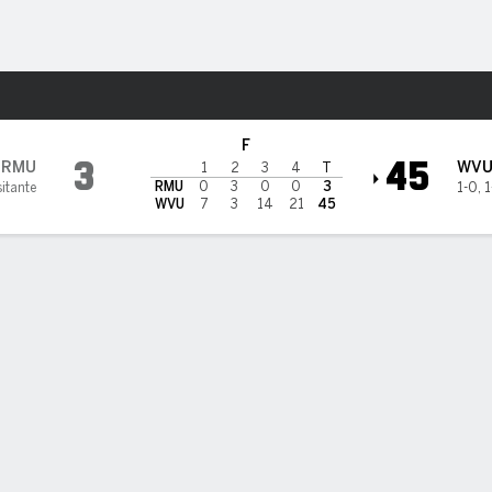
o
NCAAF
Más Deportes
West Virginia Mountaineers
F
3
45
RMU
WV
1
2
3
4
T
RMU
0
3
0
0
3
sitante
1-0
,
1
WVU
7
3
14
21
45
ÍSTICAS DE EQUIPO