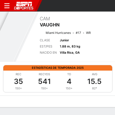
CAM
VAUGHN
Miami Hurricanes
#17
WR
CLASE
Junior
EST/PES
1.88 m, 83 kg
NACIDO EN
Villa Rica, GA
ESTADÍSTICAS DE TEMPORADA 2025
REC
RECYDS
TD
AVG
35
541
4
15.5
150+
150+
150+
82º
Perfil de Jugador
Noticias
Estadísticas
Bio
Splits
Resumen