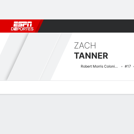
Fútbol
MLB
F. Americano
Básquetbol
WNBA
F1
Boxe
ZACH
TANNER
Robert Morris Colonials
#17
Perfil de Jugador
Noticias
Estadísticas
Bio
Splits
Resumen