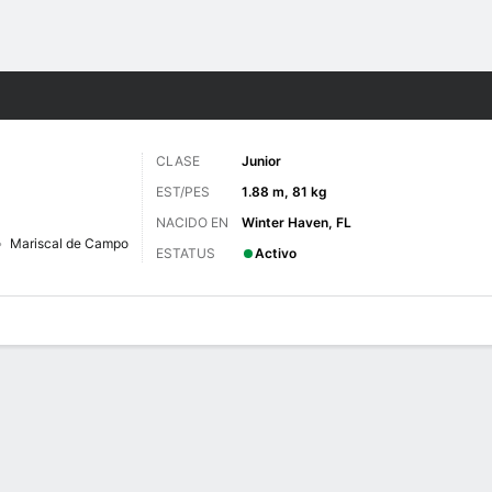
o
NCAAF
Más Deportes
CLASE
Junior
EST/PES
1.88 m, 81 kg
NACIDO EN
Winter Haven, FL
Mariscal de Campo
ESTATUS
Activo
 de Juegos