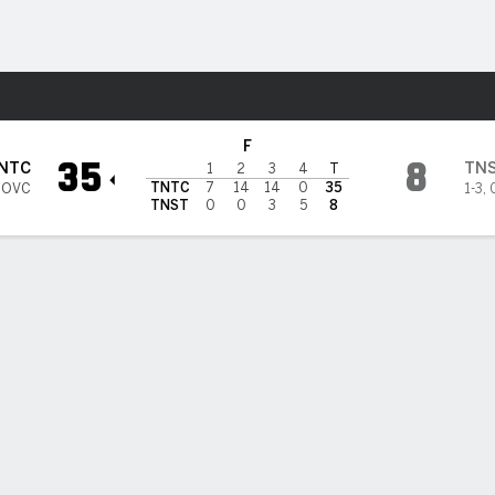
o
NCAAF
Más Deportes
es en Tennessee State Tiger
F
35
8
NTC
TN
1
2
3
4
T
TNTC
7
14
14
0
35
 OVC
1-3
,
TNST
0
0
3
5
8
DAS