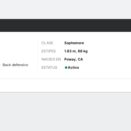
o
NCAAF
Más Deportes
CLASE
Sophomore
EST/PES
1.83 m, 88 kg
NACIDO EN
Poway, CA
Back defensivo
ESTATUS
Activo
 de Juegos