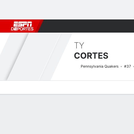
Fútbol
MLB
F. Americano
Básquetbol
WNBA
F1
Boxe
TY
CORTES
Pennsylvania Quakers
#37
Perfil de Jugador
Noticias
Estadísticas
Bio
Splits
Resumen