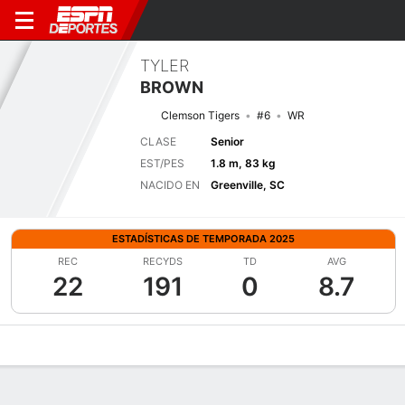
TYLER
BROWN
Clemson Tigers
#6
WR
CLASE
Senior
EST/PES
1.8 m, 83 kg
NACIDO EN
Greenville, SC
ESTADÍSTICAS DE TEMPORADA 2025
REC
RECYDS
TD
AVG
22
191
0
8.7
Perfil de Jugador
Noticias
Estadísticas
Bio
Splits
Resumen