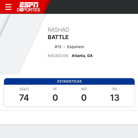
RASHAD
BATTLE
#15
Esquinero
NACIDO EN
Atlanta, GA
ESTADÍSTICAS
SOLO
FF
INT
PD
74
0
0
13
Perfil de Jugador
Noticias
Estadísticas
Bio
Splits
Resumen