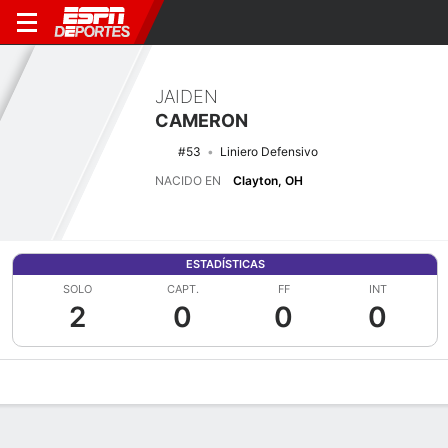
JAIDEN
CAMERON
#53
Liniero Defensivo
NACIDO EN
Clayton, OH
ESTADÍSTICAS
SOLO
CAPT.
FF
INT
2
0
0
0
Perfil de Jugador
Noticias
Estadísticas
Bio
Splits
Resumen