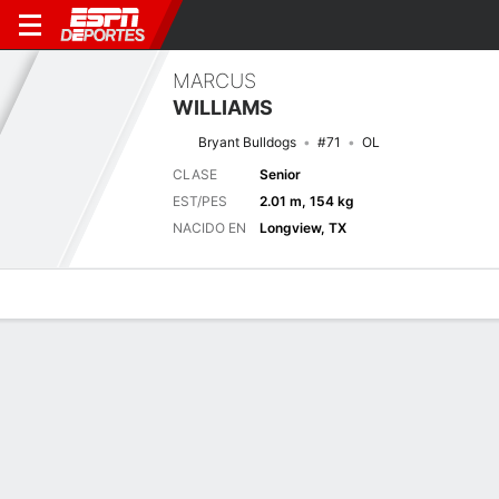
MARCUS
WILLIAMS
Bryant Bulldogs
#71
OL
CLASE
Senior
EST/PES
2.01 m, 154 kg
NACIDO EN
Longview, TX
Perfil de Jugador
Noticias
Bio
Próximo juego
BRY
ARMY
5/9
0-0
0-0