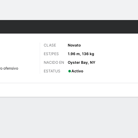
o
NCAAF
Más Deportes
CLASE
Novato
EST/PES
1.96 m, 136 kg
NACIDO EN
Oyster Bay, NY
ro ofensivo
ESTATUS
Activo