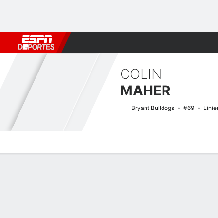
Fútbol
MLB
F. Americano
Básquetbol
WNBA
F1
Boxe
COLIN
MAHER
Bryant Bulldogs
#69
Linie
Perfil de Jugador
Noticias
Bio