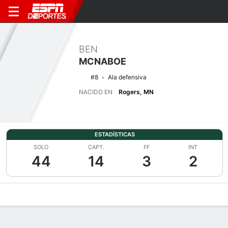
BEN
MCNABOE
#8
Ala defensiva
NACIDO EN
Rogers, MN
ESTADÍSTICAS
SOLO
CAPT.
FF
INT
44
14
3
2
Perfil de Jugador
Noticias
Estadísticas
Bio
Splits
Resumen