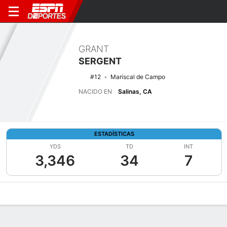
GRANT
SERGENT
#12
Mariscal de Campo
NACIDO EN
Salinas, CA
ESTADÍSTICAS
YDS
TD
INT
3,346
34
7
Perfil de Jugador
Noticias
Estadísticas
Bio
Splits
Resumen