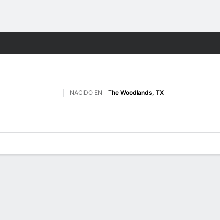
o
NCAAF
Más Deportes
NACIDO EN
The Woodlands, TX
 de Juegos