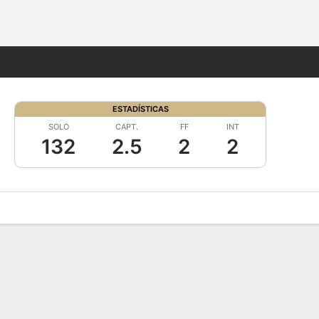
Watch
Juegos
ESTADÍSTICAS
SOLO
CAPT.
FF
INT
132
2.5
2
2