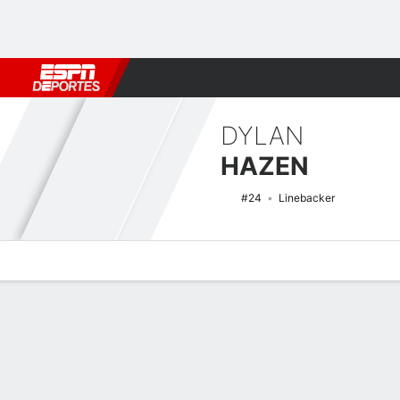
Fútbol
MLB
F. Americano
Básquetbol
WNBA
F1
Boxe
DYLAN
HAZEN
#24
Linebacker
Perfil de Jugador
Noticias
Estadísticas
Bio
Splits
Resumen