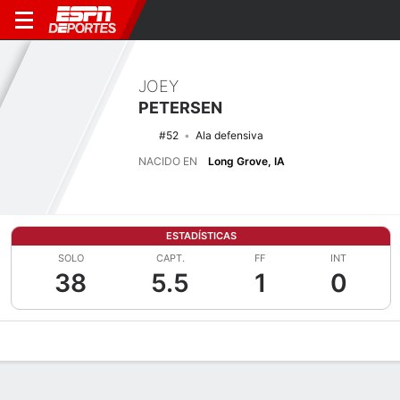
JOEY
PETERSEN
#52
Ala defensiva
NACIDO EN
Long Grove, IA
ESTADÍSTICAS
SOLO
CAPT.
FF
INT
38
5.5
1
0
Perfil de Jugador
Noticias
Estadísticas
Bio
Splits
Resumen