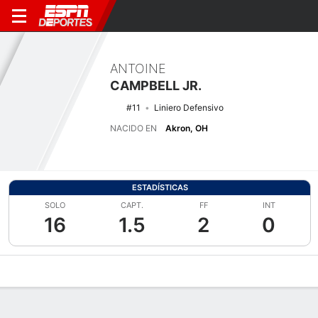
ANTOINE
CAMPBELL JR.
#11
Liniero Defensivo
NACIDO EN
Akron, OH
ESTADÍSTICAS
SOLO
CAPT.
FF
INT
16
1.5
2
0
Perfil de Jugador
Noticias
Estadísticas
Bio
Splits
Resumen