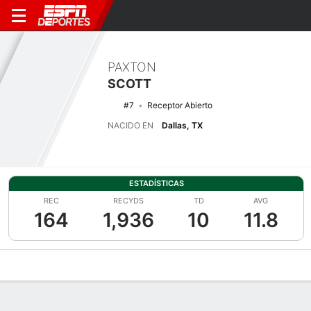
PAXTON
SCOTT
#7
Receptor Abierto
NACIDO EN
Dallas, TX
ESTADÍSTICAS
REC
RECYDS
TD
AVG
164
1,936
10
11.8
Perfil de Jugador
Noticias
Estadísticas
Bio
Splits
Resumen