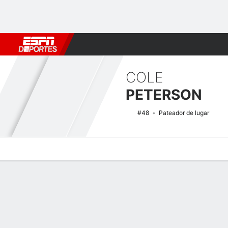
Fútbol
MLB
F. Americano
Básquetbol
WNBA
F1
Boxe
COLE
PETERSON
#48
Pateador de lugar
Perfil de Jugador
Noticias
Estadísticas
Bio
Splits
Resumen