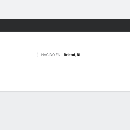
o
NCAAF
Más Deportes
NACIDO EN
Bristol, RI
 de Juegos