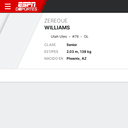
ZEREOUE
WILLIAMS
Utah Utes
#76
OL
CLASE
Senior
EST/PES
2.03 m, 138 kg
NACIDO EN
Phoenix, AZ
Perfil de Jugador
Noticias
Bio
Próximo juego
IDHO
UTAH
3/9
0-0
0-0