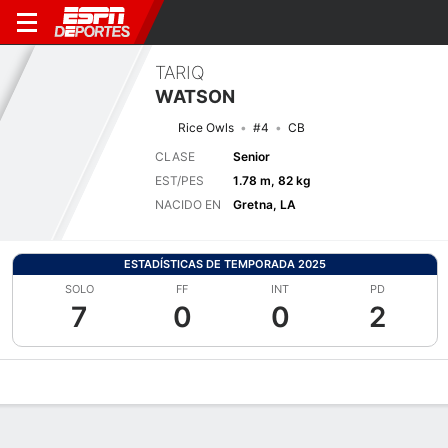
TARIQ
WATSON
Rice Owls
#4
CB
CLASE
Senior
EST/PES
1.78 m, 82 kg
NACIDO EN
Gretna, LA
ESTADÍSTICAS DE TEMPORADA 2025
SOLO
FF
INT
PD
7
0
0
2
Perfil de Jugador
Noticias
Estadísticas
Bio
Splits
Resumen