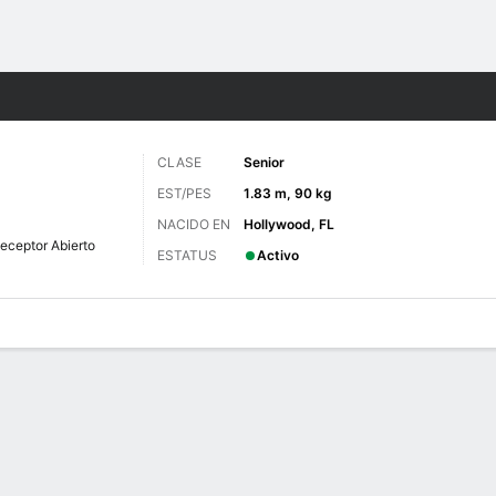
o
NCAAF
Más Deportes
CLASE
Senior
EST/PES
1.83 m, 90 kg
NACIDO EN
Hollywood, FL
eceptor Abierto
ESTATUS
Activo
 de Juegos