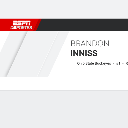
Fútbol
MLB
F. Americano
Básquetbol
WNBA
F1
Boxe
BRANDON
INNISS
Ohio State Buckeyes
#1
R
Perfil de Jugador
Noticias
Estadísticas
Bio
Splits
Resumen