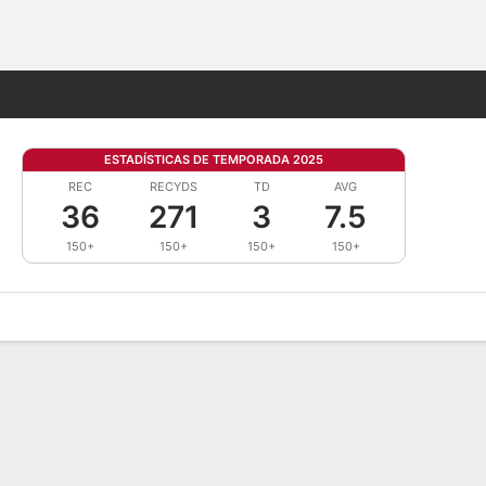
Watch
Juegos
ESTADÍSTICAS DE TEMPORADA 2025
REC
RECYDS
TD
AVG
36
271
3
7.5
150+
150+
150+
150+