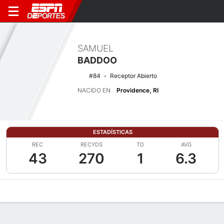
SAMUEL
BADDOO
#84
Receptor Abierto
NACIDO EN
Providence, RI
ESTADÍSTICAS
REC
RECYDS
TD
AVG
43
270
1
6.3
Perfil de Jugador
Noticias
Estadísticas
Bio
Splits
Resumen