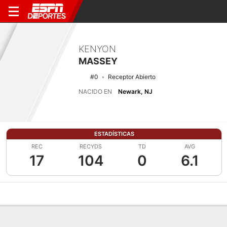
KENYON
MASSEY
#0
Receptor Abierto
NACIDO EN
Newark, NJ
ESTADÍSTICAS
REC
RECYDS
TD
AVG
17
104
0
6.1
Perfil de Jugador
Noticias
Estadísticas
Bio
Splits
Resumen