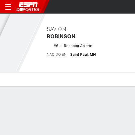
SAVION
ROBINSON
#6
Receptor Abierto
NACIDO EN
Saint Paul, MN
Perfil de Jugador
Noticias
Estadísticas
Bio
Splits
Resumen
Últimas noticias
Ver Todo