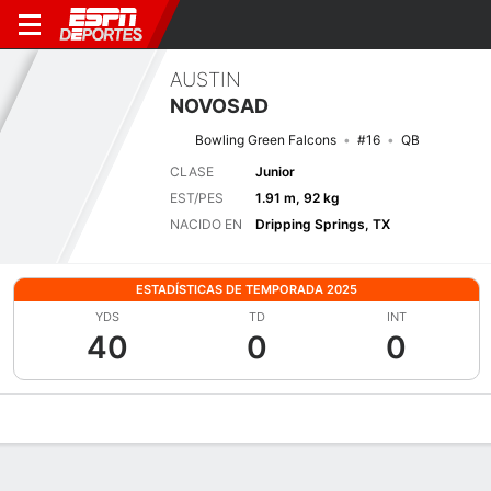
AUSTIN
NOVOSAD
Bowling Green Falcons
#16
QB
CLASE
Junior
EST/PES
1.91 m, 92 kg
NACIDO EN
Dripping Springs, TX
ESTADÍSTICAS DE TEMPORADA 2025
YDS
TD
INT
40
0
0
Perfil de Jugador
Noticias
Estadísticas
Bio
Splits
Resumen