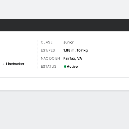
o
NCAAF
Más Deportes
CLASE
Junior
EST/PES
1.88 m, 107 kg
NACIDO EN
Fairfax, VA
3
Linebacker
ESTATUS
Activo
 de Juegos