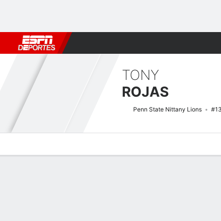
Fútbol
MLB
F. Americano
Básquetbol
WNBA
F1
Boxe
TONY
ROJAS
Penn State Nittany Lions
#1
Perfil de Jugador
Noticias
Estadísticas
Bio
Splits
Resumen