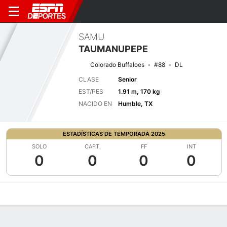
SAMU
TAUMANUPEPE
Colorado Buffaloes
#88
DL
CLASE
Senior
EST/PES
1.91 m, 170 kg
NACIDO EN
Humble, TX
ESTADÍSTICAS DE TEMPORADA 2025
SOLO
CAPT.
FF
INT
0
0
0
0
Perfil de Jugador
Noticias
Estadísticas
Bio
Splits
Resumen