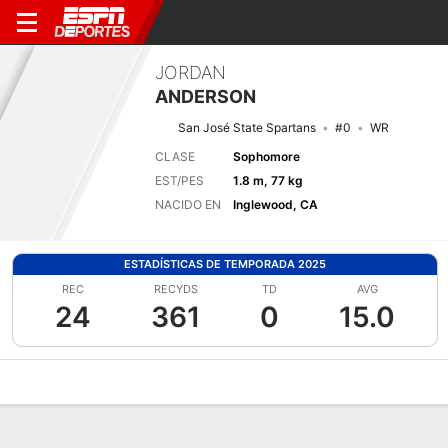
JORDAN
ANDERSON
San José State Spartans
#0
WR
CLASE
Sophomore
EST/PES
1.8 m, 77 kg
NACIDO EN
Inglewood, CA
ESTADÍSTICAS DE TEMPORADA 2025
REC
RECYDS
TD
AVG
24
361
0
15.0
Perfil de Jugador
Noticias
Estadísticas
Bio
Splits
Resumen